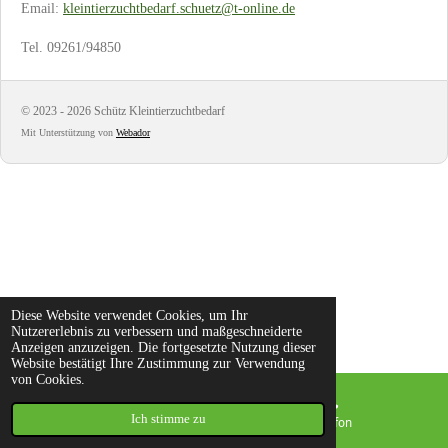
Email:
kleintierzuchtbedarf.schuetz@t-online.de
Tel. 09261/94850
© 2023 - 2026 Schütz Kleintierzuchtbedarf
Mit Unterstützung von
Webador
Diese Website verwendet Cookies, um Ihr
Nutzererlebnis zu verbessern und maßgeschneiderte
Anzeigen anzuzeigen. Die fortgesetzte Nutzung dieser
Website bestätigt Ihre Zustimmung zur Verwendung
von Cookies.
Ich stimme zu
E-Mail
Telefon