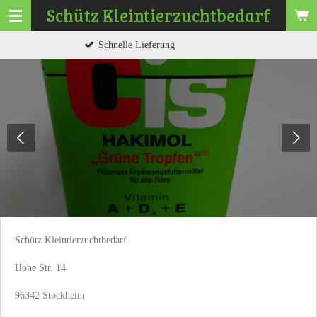
Schütz
Kleintierzuchtbedarf
Zum
Hauptinhalt
hnelle Lieferung
G
springen
Schütz Kleintierzuchtbedarf
Hohe Str. 14
96342 Stockheim