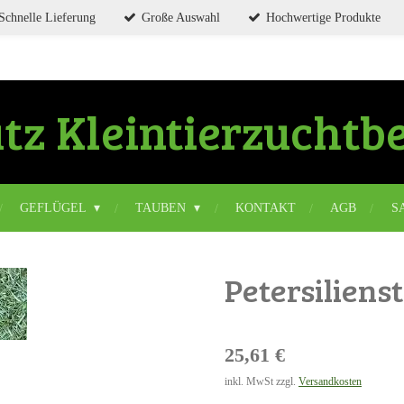
Schnelle Lieferung
Große Auswahl
Hochwertige Produkte
tz
Kleintierzuchtb
GEFLÜGEL
TAUBEN
KONTAKT
AGB
S
Petersilienst
25,61 €
inkl. MwSt zzgl.
Versandkosten