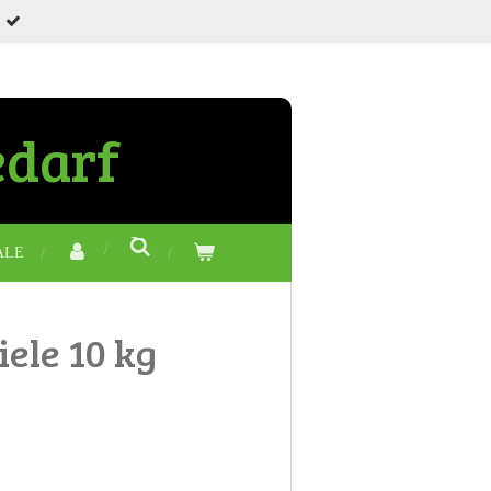
edarf
ALE
iele 10 kg