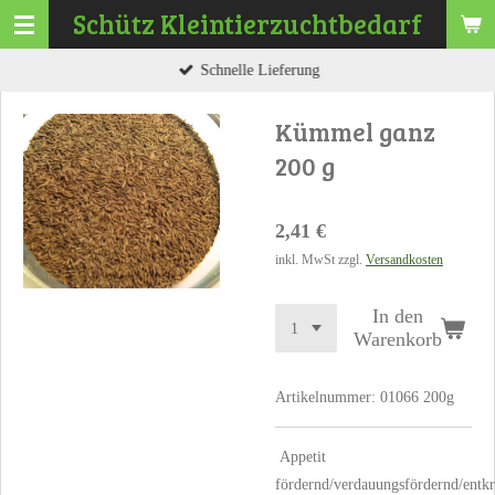
Schütz
Kleintierzuchtbedarf
Zum
Hauptinhalt
Schnelle Lieferung
springen
Kümmel ganz
200 g
2,41 €
inkl. MwSt zzgl.
Versandkosten
In den
Warenkorb
Artikelnummer:
01066 200g
Appetit
fördernd/verdauungsfördernd/ent