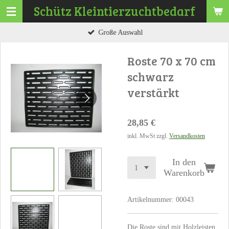
Schütz
Kleintierzuchtbedarf
Zum
Hauptinhalt
Große Auswahl
springen
Roste 70 x 70 cm
schwarz
verstärkt
28,85 €
inkl. MwSt zzgl.
Versandkosten
In den
Warenkorb
Artikelnummer:
00043
Die Roste sind mit Holzleisten