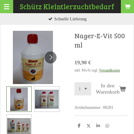
Schütz
Kleintierzuchtbedarf
Zum
Hauptinhalt
Schnelle Lieferung
springen
Nager-E-Vit 500
ml
19,90 €
inkl. MwSt zzgl.
Versandkosten
In den
Warenkorb
Artikelnummer:
00281
T
T
T
T
e
e
e
e