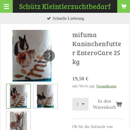
Schütz
Kleintierzuchtbedarf
Zum
Hauptinhalt
Schnelle Lieferung
springen
mifuma
Kaninchenfutte
r EnteroCare 25
kg
19,50 €
inkl. MwSt zzgl.
Versandkosten
In den
Warenkorb
Ob für die Aufzucht von