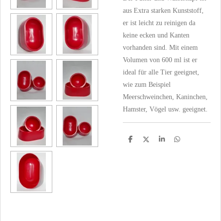
aus Extra starken Kunststoff,
er ist leicht zu reinigen da
keine ecken und Kanten
vorhanden sind. Mit einem
Volumen von 600 ml ist er
ideal für alle Tier geeignet,
wie zum Beispiel
Meerschweinchen, Kaninchen,
Hamster, Vögel usw. geeignet.
T
T
T
T
e
e
e
e
i
i
i
i
l
l
l
l
e
e
e
e
n
n
n
n