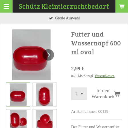
Schütz
Kleintierzuchtbedarf
Zum
Hauptinhalt
Große Auswahl
springen
Futter und
Wassernapf 600
ml oval
2,99 €
inkl. MwSt zzgl.
Versandkosten
In den
Warenkorb
Artikelnummer:
00129
Der Futter und Wassernapf ist