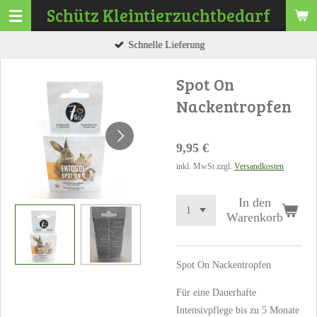
Schütz
Kleintierzuchtbedarf
Zum
Hauptinhalt
Schnelle Lieferung
springen
Spot On
Nackentropfen
9,95 €
inkl. MwSt zzgl.
Versandkosten
In den
Warenkorb
Spot On Nackentropfen
Für eine Dauerhafte
Intensivpflege bis zu 5 Monate