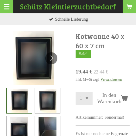
Schütz
Kleintierzuchtbedarf
Zum
Hauptinhalt
Schnelle Lieferung
springen
Kotwanne 40 x
60 x 7 cm
Sale!
19,44 €
22,44 €
inkl. MwSt zzgl.
Versandkosten
In den
Warenkorb
Artikelnummer:
Sondermaß
Es ist nur noch eine Begrenzte