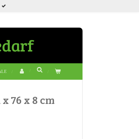
edarf
ALE
x 76 x 8 cm