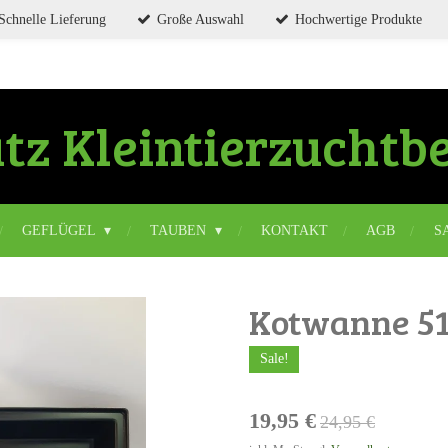
Schnelle Lieferung
Große Auswahl
Hochwertige Produkte
tz
Kleintierzuchtb
GEFLÜGEL
TAUBEN
KONTAKT
AGB
S
Kotwanne 51 
Sale!
19,95 €
24,95 €