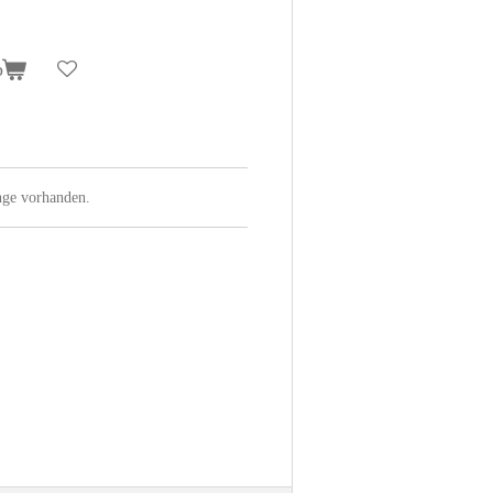
b
nge vorhanden.